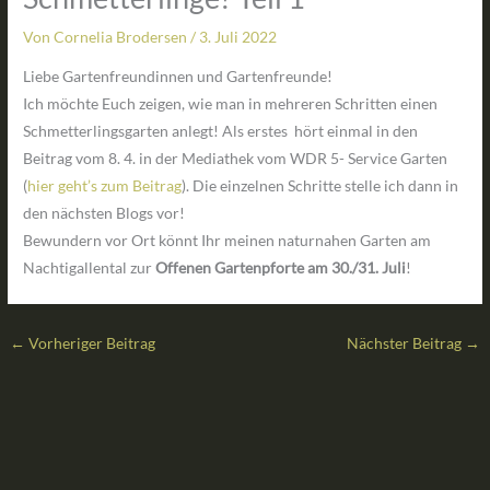
Von
Cornelia Brodersen
/
3. Juli 2022
Liebe Gartenfreundinnen und Gartenfreunde!
Ich möchte Euch zeigen, wie man in mehreren Schritten einen
Schmetterlingsgarten anlegt! Als erstes hört einmal in den
Beitrag vom 8. 4. in der Mediathek vom WDR 5- Service Garten
(
hier geht’s zum Beitrag
). Die einzelnen Schritte stelle ich dann in
den nächsten Blogs vor!
Bewundern vor Ort könnt Ihr meinen naturnahen Garten am
Nachtigallental zur
Offenen Gartenpforte am 30./31. Juli
!
←
Vorheriger Beitrag
Nächster Beitrag
→