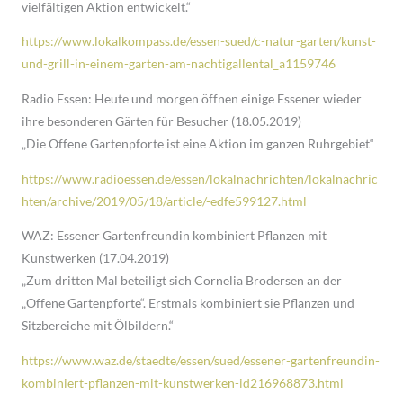
vielfältigen Aktion entwickelt.“
https://www.lokalkompass.de/essen-sued/c-natur-garten/kunst-
und-grill-in-einem-garten-am-nachtigallental_a1159746
Radio Essen: Heute und morgen öffnen einige Essener wieder
ihre besonderen Gärten für Besucher (18.05.2019)
„Die Offene Gartenpforte ist eine Aktion im ganzen Ruhrgebiet“
https://www.radioessen.de/essen/lokalnachrichten/lokalnachric
hten/archive/2019/05/18/article/-edfe599127.html
WAZ: Essener Gartenfreundin kombiniert Pflanzen mit
Kunstwerken (17.04.2019)
„Zum dritten Mal beteiligt sich Cornelia Brodersen an der
„Offene Gartenpforte“. Erstmals kombiniert sie Pflanzen und
Sitzbereiche mit Ölbildern.“
https://www.waz.de/staedte/essen/sued/essener-gartenfreundin-
kombiniert-pflanzen-mit-kunstwerken-id216968873.html