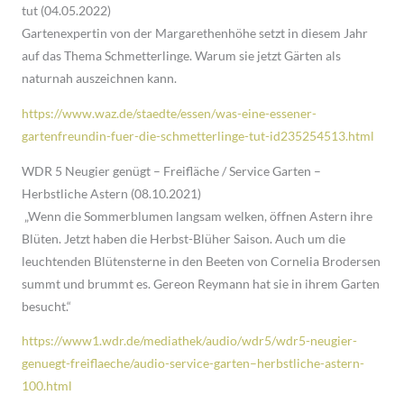
tut (04.05.2022)
Gartenexpertin von der Margarethenhöhe setzt in diesem Jahr
auf das Thema Schmetterlinge. Warum sie jetzt Gärten als
naturnah auszeichnen kann.
https://www.waz.de/staedte/essen/was-eine-essener-
gartenfreundin-fuer-die-schmetterlinge-tut-id235254513.html
WDR 5 Neugier genügt – Freifläche / Service Garten –
Herbstliche Astern (08.10.2021)
„Wenn die Sommerblumen langsam welken, öffnen Astern ihre
Blüten. Jetzt haben die Herbst-Blüher Saison. Auch um die
leuchtenden Blütensterne in den Beeten von Cornelia Brodersen
summt und brummt es. Gereon Reymann hat sie in ihrem Garten
besucht.“
https://www1.wdr.de/mediathek/audio/wdr5/wdr5-neugier-
genuegt-freiflaeche/audio-service-garten–herbstliche-astern-
100.html